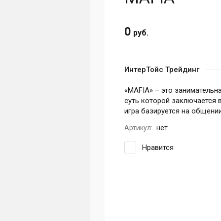
0
руб.
ИнтерТойс Трейдинг
«MAFIA» – это занимательн
суть которой заключается 
игра базируется на общени
Артикул:
нет
Нравится