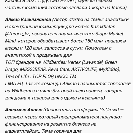
Каспий В 2021 году, CEO HYDRA, один из первых
частных компаний которые сделали 1 млрд на Каспи)
Алмас Касымжанов (
Автор статей на темы: аналитики
и электронной коммерции для Forbes Kazakhstan
@forbes_kz
,
основатель аналитического бюро Market
Mind
,
которое обрабатывает более 150 млн. продаж в
месяц и 120 млн. запросов в сутки. Помогаем с
аналитикой и продажами для
ТОП брендов
на Wildberries: Vertex (Lavandel, Green
Drago, MIKKOBEAR, Reva Care, AKTIVOLIFE, MyKiddo),
Tree of Life , TOP FLOP, UNCO, TM
LIMITED,
Так
же
команда
Алмаса
занимается торговлей
на Wildberries в нише бытовой электроники, товаров
для дома и товаров для отдыха и кемпинга
)
Алпамыс Алпыс
(Основатель платформы GoCrowd —
сервиса, через который предприниматели получают
финансирование на развитие бизнеса на
маркетплейсах. Тема горячая для