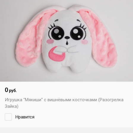
0
руб.
Игрушка "Мякиши" с вишнёвыми косточками (Разогрелка
Зайка)
Нравится