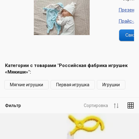
Презента
Прайс-ли
Категории с товарами "Российская фабрика игрушек
«Мякиши»":
Мягкие игрушки
Первая игрушка
Игрушки
Фильтр
Сортировка