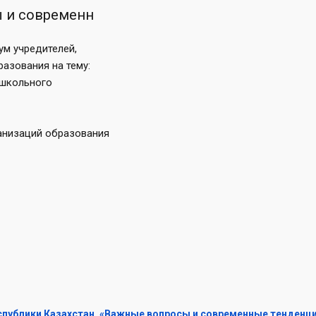
ы и современн
ум учредителей,
азования на тему:
ошкольного
анизаций образования
спублики Казахстан. «Важные вопросы и современные тенденц