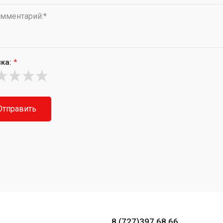
ка:
*
Отправить
8 (727)397 68 66