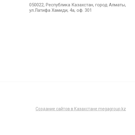
050022, Республика Казахстан, город Алматы,
ул.Латифа Хамиди, 4а, оф. 301
Создание сайтов в Казахстане megagroup.kz