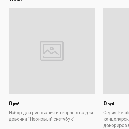
0
0
руб.
руб.
Набор для рисования и творчества для
Серия Petul
девочки "Неоновый скетчбук"
канцелярск
декорирова